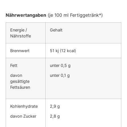
Nährwertangaben
(je 100 ml Fertiggetränk*)
Energie /
Gehalt
Nährstoffe
Brennwert
51 kj (12 kcal)
Fett
unter 0,5 g
davon
unter 0,1 g
gesättigte
Fettsäuren
Kohlenhydrate
2,9 g
davon Zucker
2,8 g