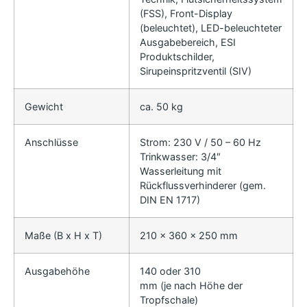
(FSS), Front-Display
(beleuchtet), LED-beleuchteter
Ausgabebereich, ESI
Produktschilder,
Sirupeinspritzventil (SIV)
Gewicht
ca. 50 kg
Anschlüsse
Strom: 230 V / 50 – 60 Hz
Trinkwasser: 3/4″
Wasserleitung mit
Rückflussverhinderer (gem.
DIN EN 1717)
Maße (B x H x T)
210 x 360 x 250 mm
Ausgabehöhe
140 oder 310
mm (je nach Höhe der
Tropfschale)